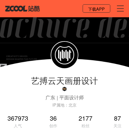
登录 / 注册
下载APP
艺搏云天画册设计
广东
|
平面设计师
IP属地：
北京
367973
36
2177
87
人气
创作
粉丝
关注